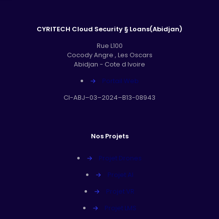
CYRITECH Cloud Security § Loans(Abidjan)
Rue L100
Cocody Angre , Les Oscars
Abidjan - Cote d Ivoire
→
Portail Web
CI-ABJ–03–2024–B13-08943
Nos Projets
→
Projet Drones
→
Projet AI
→
Projet VR
→
Projet LMS