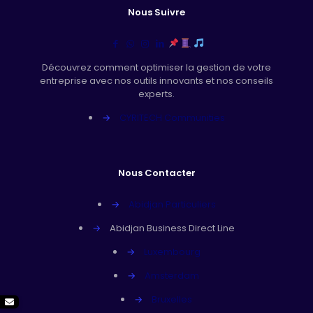
Nous Suivre
Découvrez comment optimiser la gestion de votre
entreprise avec nos outils innovants et nos conseils
experts.
→
CYRITECH Communities
Nous Contacter
→
Abidjan Particuliers
→
Abidjan Business Direct Line
→
Luxembourg
→
Amsterdam
→
Bruxelles